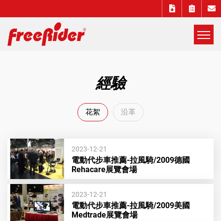
展
開
Freerider
選
經驗
單
Luggie
花絮
沿革
自
遊
2023-12-21
電動代步車推薦-拉風騎/2009德國
Rehacare展覽會場
實
2023-12-21
電
電動代步車推薦-拉風騎/2009美國
Medtrade展覽會場