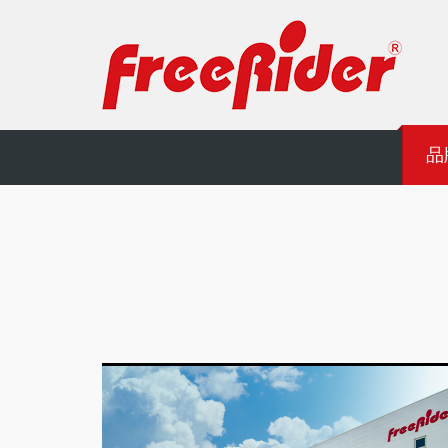
Freerider
品
Luggie
自
遊
實
電