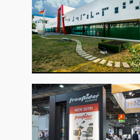
動
代
步
車
|
魁
安