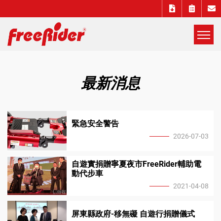
展
開
Freerider
選
最新消息
單
Luggie
自
緊急安全警告
2026-07-03
遊
自遊實捐贈寧夏夜市FreeRider輔助電
動代步車
實
2021-04-08
電
屏東縣政府-移無礙 自遊行捐贈儀式