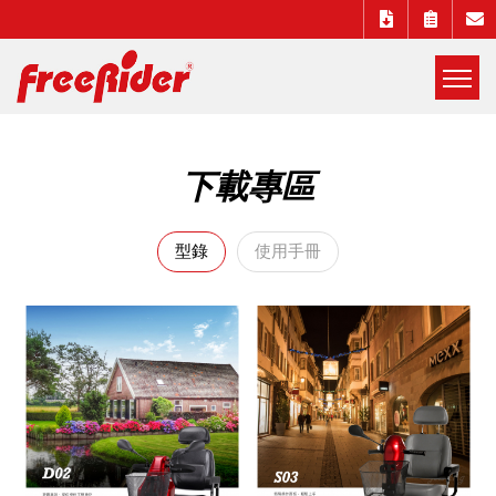
展
開
Freerider
選
下載專區
單
Luggie
型錄
使用手冊
自
遊
實
電