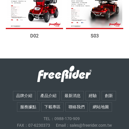
動
代
D02
S03
步
車
|
魁
品牌介紹
產品介紹
最新消息
經驗
創新
服務據點
下載專區
聯絡我們
網站地圖
安
TEL：0988-170-909
FAX：07-6230373
Email：
sales@freerider.com.tw